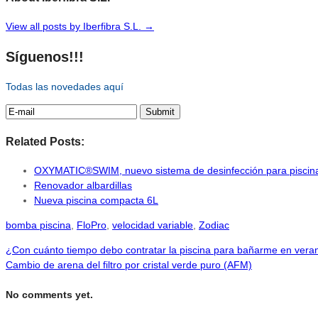
View all posts by Iberfibra S.L.
→
Síguenos!!!
Todas las novedades aquí
Related Posts:
OXYMATIC®SWIM, nuevo sistema de desinfección para piscin
Renovador albardillas
Nueva piscina compacta 6L
bomba piscina
,
FloPro
,
velocidad variable
,
Zodiac
¿Con cuánto tiempo debo contratar la piscina para bañarme en vera
Cambio de arena del filtro por cristal verde puro (AFM)
No comments yet.