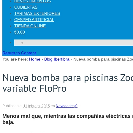
REVESTIMIENTOS
CUBIERTAS
TARIMAS EXTERIORES
CESPED ARTIFICIAL
TIENDA ONLINE
€0.00
Return to Content
You are here:
Home
›
Blog Iberfibra
›
Nueva bomba para piscinas Zodi
Nueva bomba para piscinas Zod
variable FloPro
Publicado el
11 febrero, 2015
en
Novedades
0
Menos mal que, mientras las compañias eléctricas n
baja.