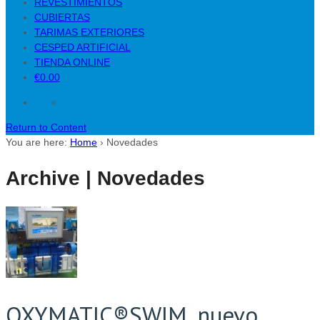
REVESTIMIENTOS
CUBIERTAS
TARIMAS EXTERIORES
CESPED ARTIFICIAL
TIENDA ONLINE
€0.00
Return to Content
You are here:
Home
›
Novedades
Archive | Novedades
OXYMATIC®SWIM, nuevo