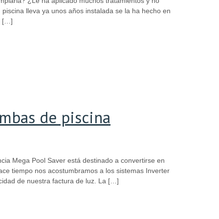
impiarla? ¿Le ha aplicado muchos tratamientos y no
piscina lleva ya unos años instalada se la ha hecho en
 […]
ombas de piscina
ncia Mega Pool Saver está destinado a convertirse en
 Hace tiempo nos acostumbramos a los sistemas Inverter
idad de nuestra factura de luz. La […]