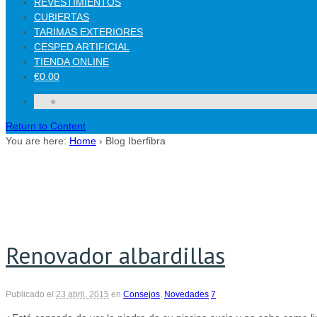
REVESTIMIENTOS
CUBIERTAS
TARIMAS EXTERIORES
CESPED ARTIFICIAL
TIENDA ONLINE
€0.00
Return to Content
You are here:
Home
›
Blog Iberfibra
Renovador albardillas
Publicado el
23 abril, 2015
en
Consejos
,
Novedades
7