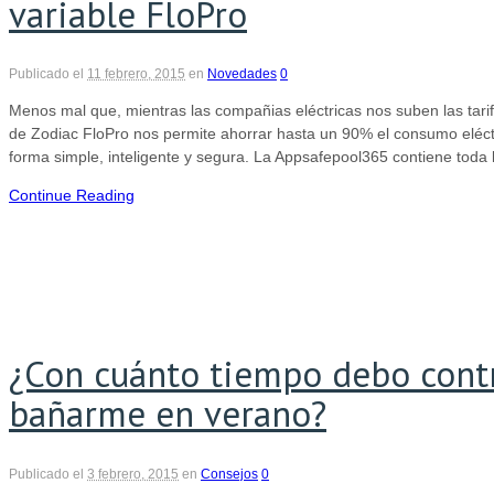
variable FloPro
Publicado el
11 febrero, 2015
en
Novedades
0
Menos mal que, mientras las compañias eléctricas nos suben las tari
de Zodiac FloPro nos permite ahorrar hasta un 90% el consumo eléctr
forma simple, inteligente y segura. La Appsafepool365 contiene toda 
Continue Reading
¿Con cuánto tiempo debo contr
bañarme en verano?
Publicado el
3 febrero, 2015
en
Consejos
0