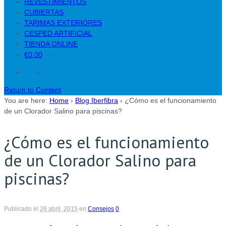
REVESTIMIENTOS
CUBIERTAS
TARIMAS EXTERIORES
CESPED ARTIFICIAL
TIENDA ONLINE
€0.00
Return to Content
You are here:
Home
›
Blog Iberfibra
›
¿Cómo es el funcionamiento
de un Clorador Salino para piscinas?
¿Cómo es el funcionamiento
de un Clorador Salino para
piscinas?
Publicado el
26 abril, 2015
en
Consejos
0