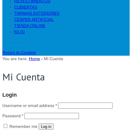
REVESTIMIENTOS
CUBIERTAS
TARIMAS EXTERIORES
CESPED ARTIFICIAL
TIENDA ONLINE
€0.00
Return to Content
You are here:
Home
›
Mi Cuenta
Mi Cuenta
Login
Username or email address
*
Password
*
Remember me
Log in