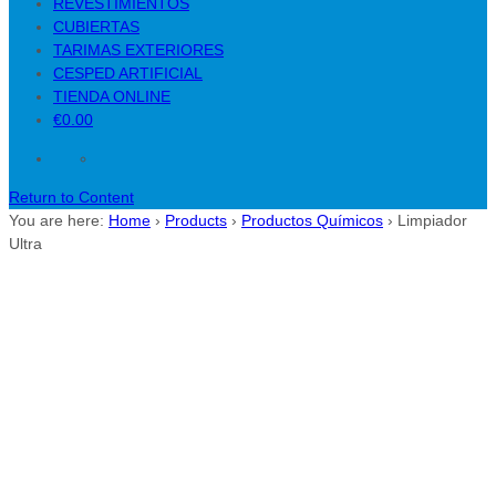
REVESTIMIENTOS
CUBIERTAS
TARIMAS EXTERIORES
CESPED ARTIFICIAL
TIENDA ONLINE
€0.00
Return to Content
You are here:
Home
›
Products
›
Productos Químicos
›
Limpiador
Ultra