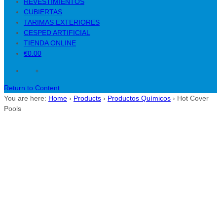
REVESTIMIENTOS
CUBIERTAS
TARIMAS EXTERIORES
CESPED ARTIFICIAL
TIENDA ONLINE
€0.00
Return to Content
You are here:
Home
›
Products
›
Productos Químicos
›
Hot Cover
Pools