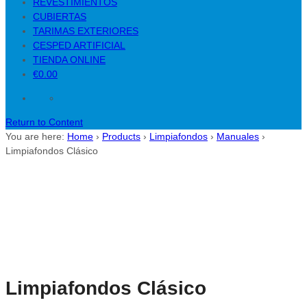
REVESTIMIENTOS
CUBIERTAS
TARIMAS EXTERIORES
CESPED ARTIFICIAL
TIENDA ONLINE
€0.00
Return to Content
You are here:
Home
›
Products
›
Limpiafondos
›
Manuales
›
Limpiafondos Clásico
Limpiafondos Clásico