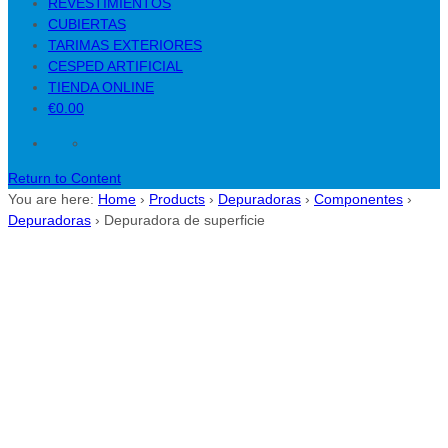
REVESTIMIENTOS
CUBIERTAS
TARIMAS EXTERIORES
CESPED ARTIFICIAL
TIENDA ONLINE
€0.00
Return to Content
You are here:
Home
›
Products
›
Depuradoras
›
Componentes
›
Depuradoras
›
Depuradora de superficie