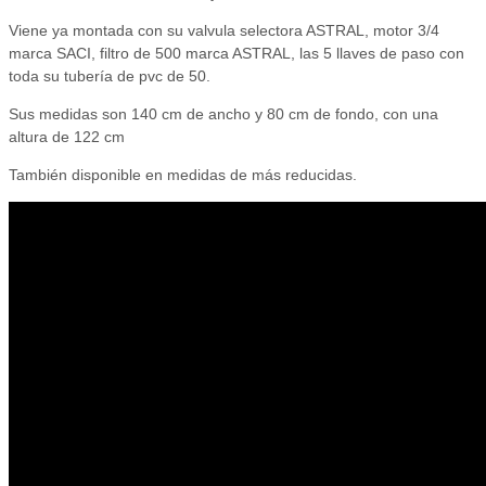
Viene ya montada con su valvula selectora ASTRAL, motor 3/4
marca SACI, filtro de 500 marca ASTRAL, las 5 llaves de paso con
toda su tubería de pvc de 50.
Sus medidas son 140 cm de ancho y 80 cm de fondo, con una
altura de 122 cm
También disponible en medidas de más reducidas.