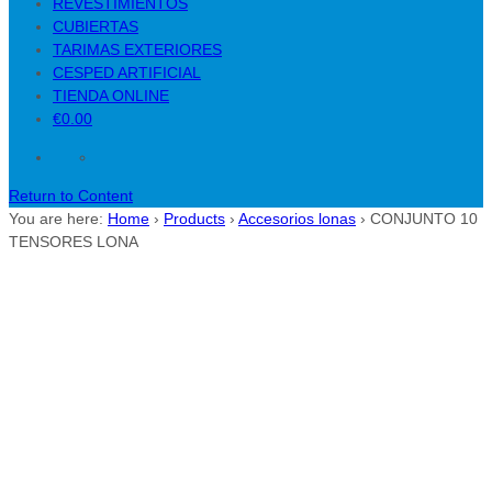
REVESTIMIENTOS
CUBIERTAS
TARIMAS EXTERIORES
CESPED ARTIFICIAL
TIENDA ONLINE
€0.00
Return to Content
You are here:
Home
›
Products
›
Accesorios lonas
›
CONJUNTO 10
TENSORES LONA