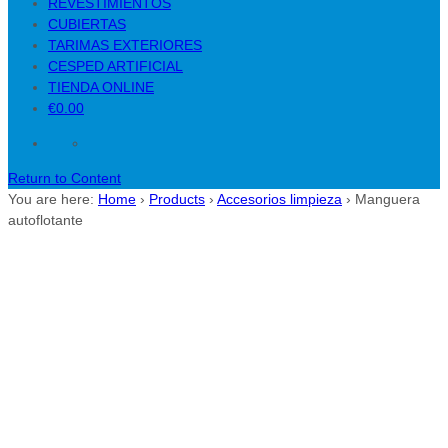
REVESTIMIENTOS
CUBIERTAS
TARIMAS EXTERIORES
CESPED ARTIFICIAL
TIENDA ONLINE
€0.00
Return to Content
You are here:
Home
›
Products
›
Accesorios limpieza
›
Manguera
autoflotante